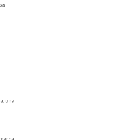
las
a, una
 marca