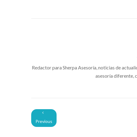
ventana
nueva)
Redactor para Sherpa Asesoría, noticias de actual
asesoría diferente,
Previous