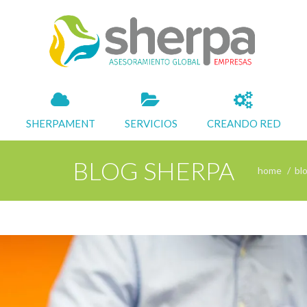
SHERPAMENT
SERVICIOS
CREANDO RED
BLOG SHERPA
home
bl