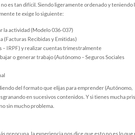
no es tan difícil. Siendo ligeramente ordenado y teniendo 
emente te exige lo siguiente:
r la actividad (Modelo 036-037)
ca (Facturas Recibidas y Emitidas)
– IRPF) y realizar cuentas trimestralmente
rabajar o generar trabajo (Autónomo – Seguros Sociales
nal
ndiendo del formato que elijas para emprender (Autónomo,
sgranando en sucesivos contenidos. Y si tienes mucha pris
no sin mucho problema.
más preocupa, la experiencia nos dice que esto no es lo que