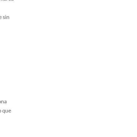
 sin
ona
o que