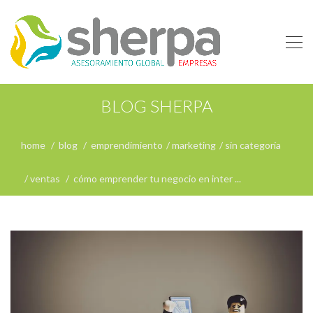
BLOG SHERPA
home
blog
emprendimiento
marketing
sin categoría
ventas
cómo emprender tu negocio en inter ...