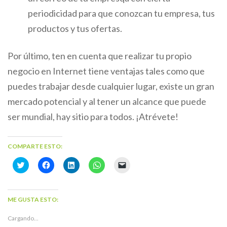
periodicidad para que conozcan tu empresa, tus
productos y tus ofertas.
Por último, ten en cuenta que realizar tu propio
negocio en Internet tiene ventajas tales como que
puedes trabajar desde cualquier lugar, existe un gran
mercado potencial y al tener un alcance que puede
ser mundial, hay sitio para todos. ¡Atrévete!
COMPARTE ESTO:
Haz
Haz
Haz
Haz
Haz
clic
clic
clic
clic
clic
para
para
para
para
para
compartir
compartir
compartir
compartir
enviar
en
en
en
en
un
Twitter
Facebook
LinkedIn
WhatsApp
enlace
ME GUSTA ESTO:
(Se
(Se
(Se
(Se
por
abre
abre
abre
abre
correo
en
en
en
en
electrónico
Cargando...
una
una
una
una
a