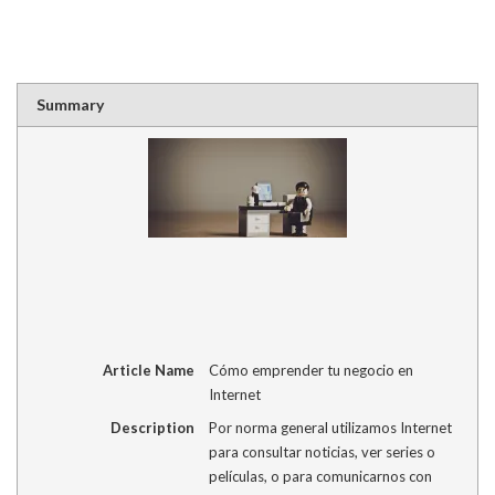
ventana
ventana
ventana
ventana
un
nueva)
nueva)
nueva)
nueva)
amigo
(Se
abre
en
una
ventana
Summary
nueva)
Article Name
Cómo emprender tu negocio en
Internet
Description
Por norma general utilizamos Internet
para consultar noticias, ver series o
películas, o para comunicarnos con