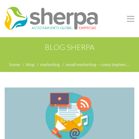
BLOG SHERPA
home
blog
marketing
email marketing – como implem ...