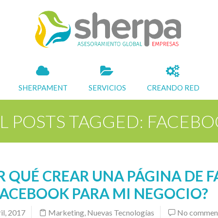
SHERPAMENT
SERVICIOS
CREANDO RED
L POSTS TAGGED: FACEB
R QUÉ CREAR UNA PÁGINA DE F
FACEBOOK PARA MI NEGOCIO?
il, 2017
Marketing
,
Nuevas Tecnologías
No commen