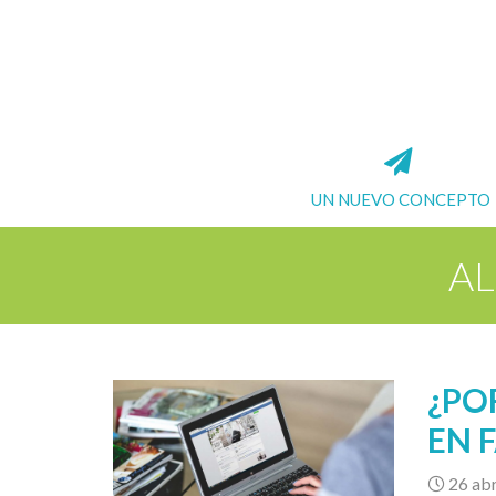
UN NUEVO CONCEPTO
AL
¿PO
EN 
26 abr